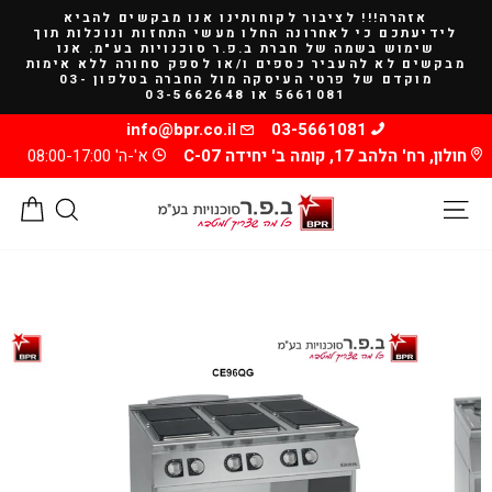
להמשך
אזהרה!!! לציבור לקוחותינו אנו מבקשים להביא
קריאה
לידיעתכם כי לאחרונה החלו מעשי התחזות ונוכלות תוך
שימוש בשמה של חברת ב.פ.ר סוכנויות בע"מ. אנו
מבקשים לא להעביר כספים ו/או לספק סחורה ללא אימות
מוקדם של פרטי העיסקה מול החברה בטלפון 03-
5661081 או 03-5662648
info@bpr.co.il
03-5661081
חולון, רח' הלהב 17, קומה ב' יחידה C-07
א'-ה' 08:00-17:00
ניווט באתר
חיפוש
סל