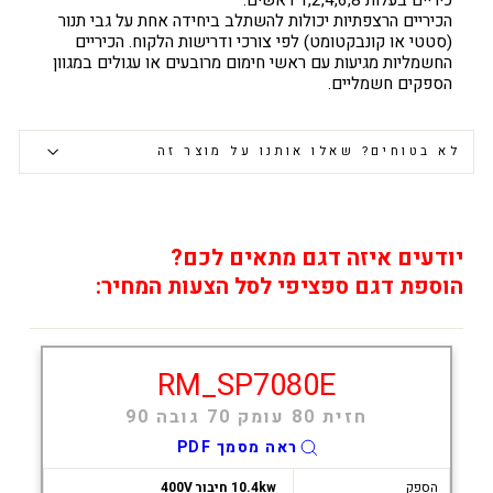
כיריים בעלות 1,2,4,6,8 ראשים.
הכיריים הרצפתיות יכולות להשתלב ביחידה אחת על גבי תנור
(סטטי או קונבקטומט) לפי צורכי ודרישות הלקוח. הכיריים
החשמליות מגיעות עם ראשי חימום מרובעים או עגולים במגוון
הספקים חשמליים.
לא בטוחים? שאלו אותנו על מוצר זה
יודעים איזה דגם מתאים לכם?
הוספת דגם ספציפי לסל הצעות המחיר:
RM_SP7080E
חזית 80 עומק 70 גובה 90
ראה מסמך PDF
הספק
10.4kw חיבור 400V