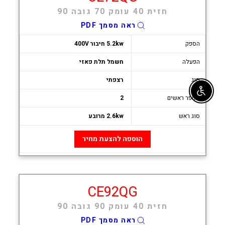
חזית 40 עומק 70 גובה 90
ראה מסמך PDF
הספק
5.2kw חיבור 400V
הפעלה
חשמל תלת פאזי
סוג
רצפתי
Enable accessibility
מספר ראשים
2
סוג ראש
2.6kw מרובע
הוספה להצעת מחיר
CE92QG
חזית 40 עומק 90 גובה 90
ראה מסמך PDF