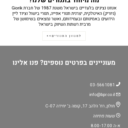
מה מיוחד בתנורים שלנו?
אנחנו נציגים בלעדיים בישראל משנת 1987 של חברת Giorik
(גיוריק) האיטלקית, יצרנית תנורי אפייה, תנורי בישול וציוד ליין
הידועים באמינותם ובעמידותם, ואשר נמצאים בשימושן של
מרבית רשתות השיווק בישראל
למגוון התנורים>>
מעוניינים בפרטים נוספים? פנו אלינו
03-5661081
info@bpr.co.il
חולון, רח' הלהב 17, קומה ב' יחידה C-07
שעות פתיחה
א-ה 8.00-17.00