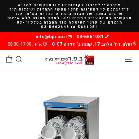
להמשך
אזהרה!!! לציבור לקוחותינו אנו מבקשים להביא
קריאה
לידיעתכם כי לאחרונה החלו מעשי התחזות ונוכלות תוך
שימוש בשמה של חברת ב.פ.ר סוכנויות בע"מ. אנו
מבקשים לא להעביר כספים ו/או לספק סחורה ללא אימות
מוקדם של פרטי העיסקה מול החברה בטלפון 03-
5661081 או 03-5662648
info@bpr.co.il
03-5661081
חולון, רח' הלהב 17, קומה ב' יחידה C-07
א'-ה' 08:00-17:00
ניווט באתר
חיפוש
סל