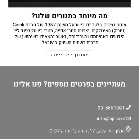
מה מיוחד בתנורים שלנו?
אנחנו נציגים בלעדיים בישראל משנת 1987 של חברת Giorik
(גיוריק) האיטלקית, יצרנית תנורי אפייה, תנורי בישול וציוד ליין
הידועים באמינותם ובעמידותם, ואשר נמצאים בשימושן של
מרבית רשתות השיווק בישראל
למגוון התנורים>>
מעוניינים בפרטים נוספים? פנו אלינו
03-5661081
info@bpr.co.il
חולון, רח' הלהב 17, קומה ב' יחידה C-07