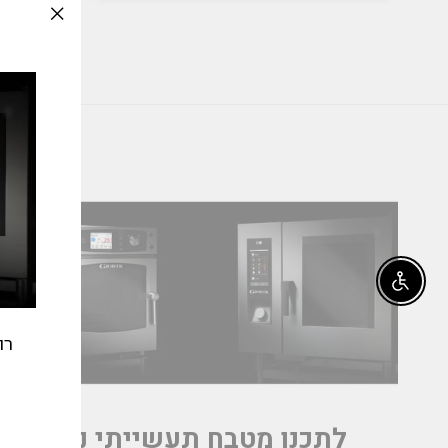
slation
issing:
_modal"
Enable accessibility
רו
לתכנן מטבח תעשייתי נכון