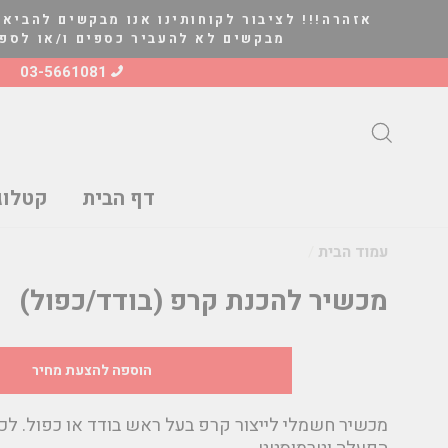
להמשך
אזהרה!!! לציבור לקוחותינו אנו מבקשים להביא 
קריאה
מבקשים לא להעביר כספים ו/או לספק סחורה ל
03-5661081
חיפוש
דף הבית
קטלוג
עמוד הבית
/
מכשיר להכנת קרפ (בודד/כפול)
מחיר
הוספה להצעת מחיר
מכשיר חשמלי לייצור קרפ בעל ראש בודד או כפול. לכ