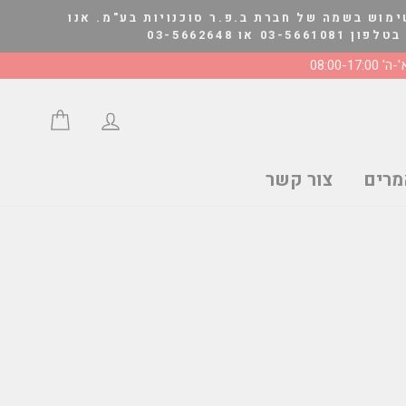
ימוש בשמה של חברת ב.פ.ר סוכנויות בע"מ. אנו
03-566264
' 08:00-17:00
התחבר/י
סל הצע
רים
צור קשר