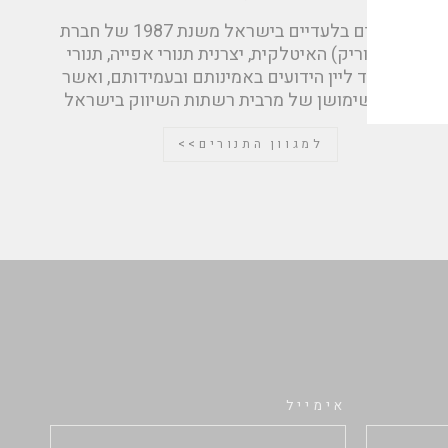
אנחנו נציגים בלעדיים בישראל משנת 1987 של חברת
Giorik (גיוריק) האיטלקית, יצרנית תנורי אפייה, תנורי
בישול וציוד ליין הידועים באמינותם ובעמידותם, ואשר
נמצאים בשימושן של מרבית רשתות השיווק בישראל
למגוון התנורים>>
אימייל