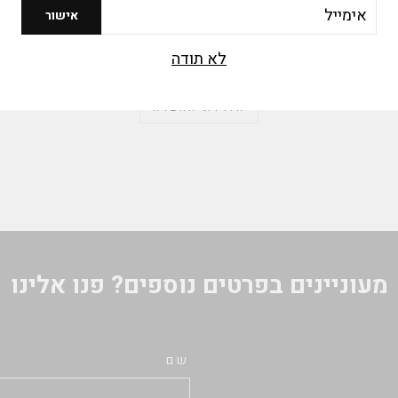
יל
אישור
חברת ב.פ.ר סוכנויות בע"מ נוסדה בראשית שנות ה-70
ועוסקת ביבוא ושיווק ציוד מגוון למטבח המוסדי ולענף
לא תודה
האפייה וההסעדה בישראל
אודות החברה
מעוניינים בפרטים נוספים? פנו אלינו
שם