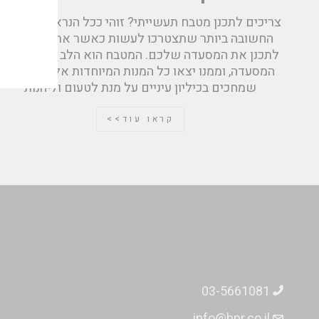
אימי
צריכים לתכנן מטבח תעשייתי? זוהי ככל הנראה המשימה
החשובה ביותר שתצטרכו לעשות כאשר אתם ניגשים
לתכנן את המסעדה שלכם. המטבח הוא הלב הפועם של
המסעדה, וממנו יצאו כל המנות המיוחדות אל הסועדים
שמחכים בכיליון עיניים על מנת לטעום וליהנות
קראו עוד>>
03-5661081
info@bpr.co.il