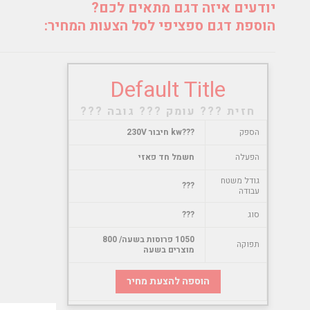
יודעים איזה דגם מתאים לכם?
הוספת דגם ספציפי לסל הצעות המחיר:
Default Title
חזית ??? עומק ??? גובה ???
הספק
???kw חיבור 230V
הפעלה
חשמל חד פאזי
גודל משטח
???
עבודה
סוג
???
1050 פרוסות בשעה/ 800
תפוקה
מוצרים בשעה
הוספה להצעת מחיר