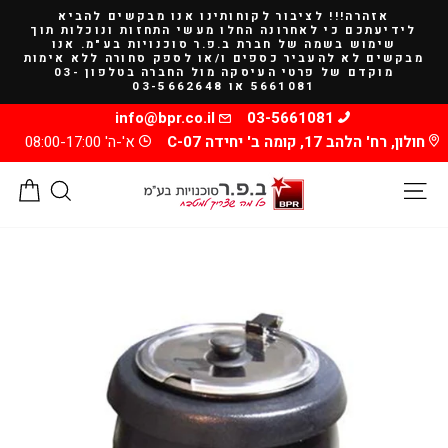
להמשך
אזהרה!!! לציבור לקוחותינו אנו מבקשים להביא
קריאה
לידיעתכם כי לאחרונה החלו מעשי התחזות ונוכלות תוך
שימוש בשמה של חברת ב.פ.ר סוכנויות בע"מ. אנו
מבקשים לא להעביר כספים ו/או לספק סחורה ללא אימות
מוקדם של פרטי העיסקה מול החברה בטלפון 03-
5661081 או 03-5662648
info@bpr.co.il
03-5661081
חולון, רח' הלהב 17, קומה ב' יחידה C-07
א'-ה' 08:00-17:00
ניווט באתר
חיפוש
סל