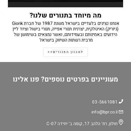
מה מיוחד בתנורים שלנו?
אנחנו נציגים בלעדיים בישראל משנת 1987 של חברת Giorik
(גיוריק) האיטלקית, יצרנית תנורי אפייה, תנורי בישול וציוד ליין
הידועים באמינותם ובעמידותם, ואשר נמצאים בשימושן של
מרבית רשתות השיווק בישראל
למגוון התנורים>>
מעוניינים בפרטים נוספים? פנו אלינו
03-5661081
info@bpr.co.il
חולון, רח' הלהב 17, קומה ב' יחידה C-07