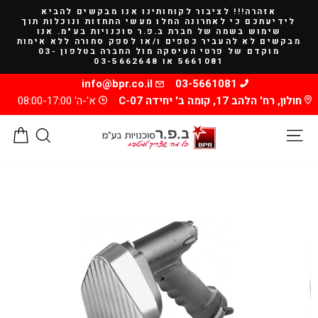
להמשך
אזהרה!!! לציבור לקוחותינו אנו מבקשים להביא
קריאה
לידיעתכם כי לאחרונה החלו מעשי התחזות ונוכלות תוך
שימוש בשמה של חברת ב.פ.ר סוכנויות בע"מ. אנו
מבקשים לא להעביר כספים ו/או לספק סחורה ללא אימות
מוקדם של פרטי העיסקה מול החברה בטלפון 03-
5661081 או 03-5662648
info@bpr.co.il
03-5661081
חולון, רח' הלהב 17, קומה ב' יחידה C-07
א'-ה' 08:00-17:00
ניווט באתר
חיפוש
סל