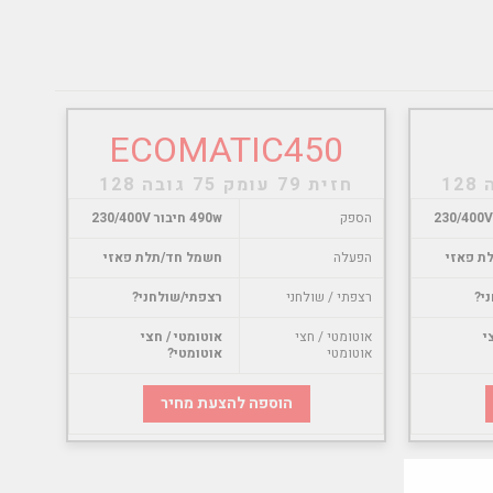
ECOMATIC450
חזית 79 עומק 75 גובה 128
הספק
490w חיבור 230/400V
ת פאזי
הפעלה
חשמל חד/תלת פאזי
י?
רצפתי / שולחני
רצפתי/שולחני?
י
אוטומטי / חצי
אוטומטי / חצי
אוטומטי
אוטומטי?
הוספה להצעת מחיר