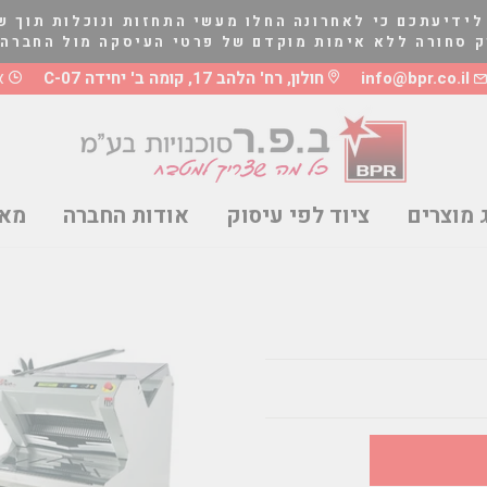
לידיעתכם כי לאחרונה החלו מעשי התחזות ונוכלות תוך ש
לא אימות מוקדם של פרטי העיסקה מול החברה בטלפון 03-5661081 או 8
info@bpr.co.il
חולון, רח' הלהב 17, קומה ב' יחידה C-07
א'-ה
 מוצרים
ציוד לפי עיסוק
אודות החברה
מאמ