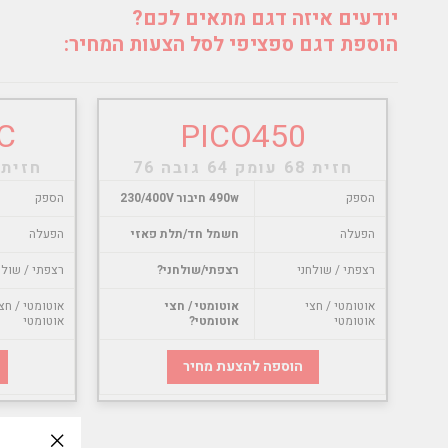
יודעים איזה דגם מתאים לכם?
הוספת דגם ספציפי לסל הצעות המחיר:
C
PICO450
חזית 68 עומק 64 גובה 76
חזית 68 עומק 64 גובה 
הספק
490w חיבור 230/400V
הספק
הפעלה
חשמל חד/תלת פאזי
הפעלה
רצפתי / שולחני
רצפתי/שולחני?
רצפתי / שולח
אוטומטי / חצי
אוטומטי / חצי
אוטומטי / חצ
אוטומטי
אוטומטי?
אוטומטי
הוספה להצעת מחיר