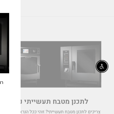
slation
issing:
_modal"
Enable accessibility
רו
לתכנן מטבח תעשייתי נכון
אימי
צריכים לתכנן מטבח תעשייתי? זוהי ככל הנראה המשימה