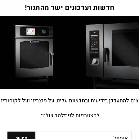
"Tran
חדשות ועדכונים ישר מהתנור!
m
he.general.accessibility.close
צים להתעדכן בידיעות ובחדשות עלינו, על מוצרינו ועל לקוחותינו
להצטרפות לניוזלטר שלנו:
מי אנחנו?
יל
חברת ב.פ.ר סוכנויות בע"מ נוסדה בראשית שנות ה-70
אישור