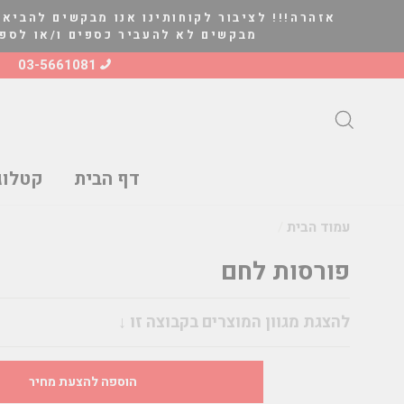
להמשך
אזהרה!!! לציבור לקוחותינו אנו מבקשים להביא 
קריאה
מבקשים לא להעביר כספים ו/או לספק סחורה ל
03-5661081
חיפוש
דף הבית
קטלוג
עמוד הבית
/
פורסות לחם
מחיר
להצגת מגוון המוצרים בקבוצה זו ↓
הוספה להצעת מחיר