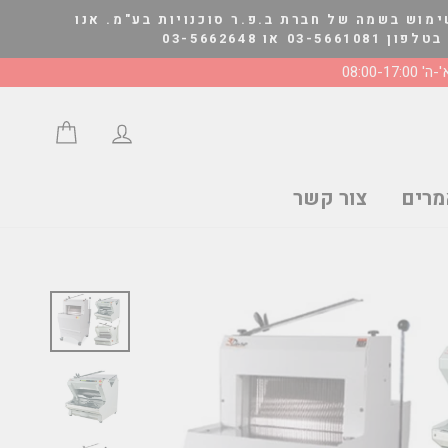
ימוש בשמה של חברת ב.פ.ר סוכנויות בע"מ. אנו
03-566264
' 08:00-17:00
התחבר/י
סל הצע
רים
צור קשר