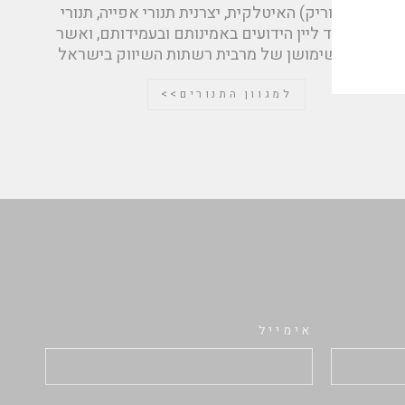
Giorik (גיוריק) האיטלקית, יצרנית תנורי אפייה, תנורי
בישול וציוד ליין הידועים באמינותם ובעמידותם, ואשר
נמצאים בשימושן של מרבית רשתות השיווק בישראל
למגוון התנורים>>
אימייל