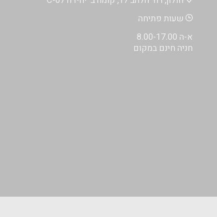
חולון, רח' הלהב 17, קומה ב' יחידה C-07
שעות פתיחה
א-ה 8.00-17.00
חניה חינם במקום