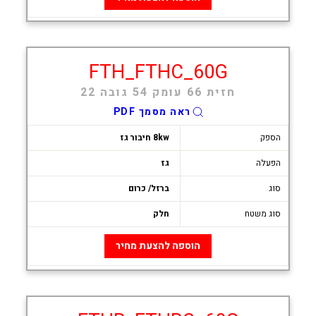
FTH_FTHC_60G
חזית 66 עומק 54 גובה 22
ראה מסמך PDF
הספק
8kw חיבור גז
הפעלה
גז
סוג
ברזל/ כרום
סוג משטח
חלק
הוספה להצעת מחיר