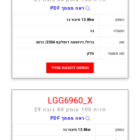
ראה מסמך PDF
הספק
13.8kw חיבור גז
הפעלה
גז
סוג
ברזל/ נירוסטה דופלקס 2304/ כרום
סוג משטח
חלק
הוספה להצעת מחיר
LGG6960_X
חזית 100 עומק 60 גובה 29
ראה מסמך PDF
הספק
13.8kw חיבור גז