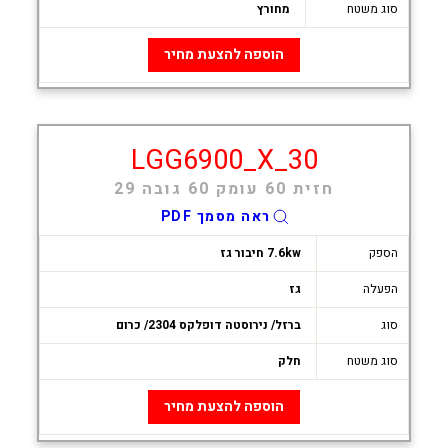
סוג משטח
מחורץ
הוספה להצעת מחיר
LGG6900_X_30
חזית 60 עומק 60 גובה 29
ראה מסמך PDF
הספק
7.6kw חיבור גז
הפעלה
גז
סוג
ברזל/ נירוסטה דופלקס 2304/ כרום
סוג משטח
חלק
הוספה להצעת מחיר