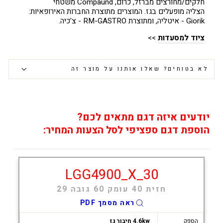
חלקים/מחורצים מברזל, כרום, Compaund משטחי
הצליה מופעלים בגז. המוצרים מתוצרת החברות האירופאיות:
Giorik - איטליה, ומתוצרת RM-GASTRO - צ'כיה.
ציוד למסעדות
>>
לא בטוחים? שאלו אותנו על מוצר זה
יודעים איזה דגם מתאים לכם?
הוספת דגם ספציפי לסל הצעות המחיר:
LGG4900_X_30
חזית 40 עומק 60 גובה 29
ראה מסמך PDF
הספק
4.6kw חיבור גז