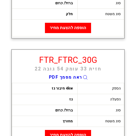
סוג
ברזל/ כרום
סוג משטח
חלק
הוספה להצעת מחיר
FTR_FTRC_30G
חזית 33 עומק 54 גובה 22
ראה מסמך PDF
הספק
4kw חיבור גז
הפעלה
גז
סוג
ברזל/ כרום
סוג משטח
מחורץ
הוספה להצעת מחיר