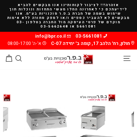
להמשך
אזהרה!!! לציבור לקוחותינו אנו מבקשים להביא
קריאה
לידיעתכם כי לאחרונה החלו מעשי התחזות ונוכלות תוך
שימוש בשמה של חברת ב.פ.ר סוכנויות בע"מ. אנו
מבקשים לא להעביר כספים ו/או לספק סחורה ללא אימות
מוקדם של פרטי העיסקה מול החברה בטלפון 03-
5661081 או 03-5662648
info@bpr.co.il
03-5661081
חולון, רח' הלהב 17, קומה ב' יחידה C-07
א'-ה' 08:00-17:00
ניווט באתר
חיפוש
סל