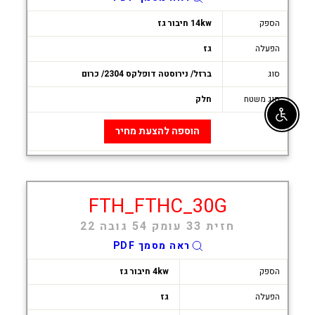
הספק
14kw חיבור גז
הפעלה
גז
סוג
ברזל/ נירוסטה דופלקס 2304/ כרום
סוג משטח
חלק
Enable accessibility
הוספה להצעת מחיר
FTH_FTHC_30G
חזית 33 עומק 54 גובה 22
ראה מסמך PDF
הספק
4kw חיבור גז
הפעלה
גז