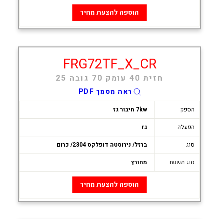
הוספה להצעת מחיר
FRG72TF_X_CR
חזית 40 עומק 70 גובה 25
ראה מסמך PDF
הספק
7kw חיבור גז
הפעלה
גז
סוג
ברזל/ נירוסטה דופלקס 2304/ כרום
סוג משטח
מחורץ
הוספה להצעת מחיר