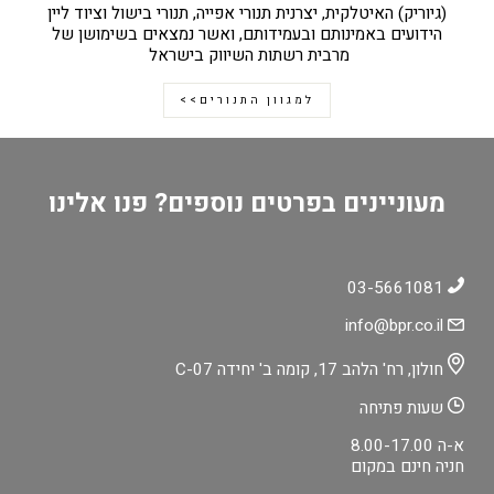
(גיוריק) האיטלקית, יצרנית תנורי אפייה, תנורי בישול וציוד ליין
הידועים באמינותם ובעמידותם, ואשר נמצאים בשימושן של
מרבית רשתות השיווק בישראל
למגוון התנורים>>
מעוניינים בפרטים נוספים? פנו אלינו
03-5661081
info@bpr.co.il
חולון, רח' הלהב 17, קומה ב' יחידה C-07
שעות פתיחה
א-ה 8.00-17.00
חניה חינם במקום