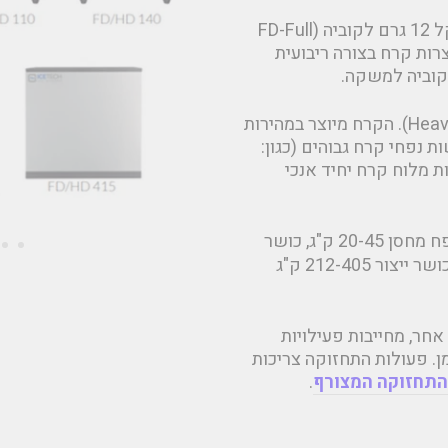
אנו משווקים מכונות לייצור קוביות קרח ריבועיות במשקל 12 גרם לקוביה (FD-Full
סטק (ICETECH) - ספרד מייצרות קרח בצורה ריבועית
הקוביה למשקה.
מכונות אלו אידאליות לסביבות עמוסות במיוחד (Heavy Duty). הקרח מיוצר במהירות
 נפחי קרח גבוהים (כגון:
ות מלוח קרח יחיד אנכי
כוללת מכונות בעלות מחסן פנימי (נפח מחסן 20-45 ק"ג, כושר
ייצור 45-145 ק"ג ביממה), ומכונות בעלות מחסן חיצוני (כושר ייצור 212-405 ק"ג
אחר, מחייבות פעילויות
. פעולות התחזוקה צריכות
התחזוקה המצורף
.