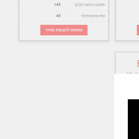
תפוקה ביממה (ק"ג)
145
נפח מחסן פנימי
45
הוספה להצעת מחיר
 פאזי
פי בחירה