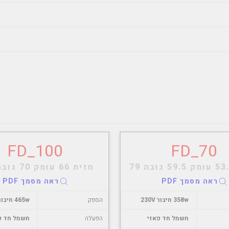
FD_100
FD_70
חזית 66 עומק 70 גובה 843
ראה מסמך PDF
ראה מסמך PDF
358w חיבור 230V
הספק
465w חיבור 230V
חשמל חד פאזי
הפעלה
חשמל חד פ