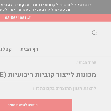
להמשך
אזהרה!!! לציבור לקוחותינו אנו מבקשים להביא 
קריאה
מבקשים לא להעביר כספים ו/או לספק סחורה ל
03-5661081
חיפוש
דף הבית
קטלוג
עמוד הבית
/
מכונות לייצור קוביות ריבועיות (DICE ICE)
מחיר
להצגת מגוון המוצרים בקבוצה זו ↓
הוספה להצעת מחיר