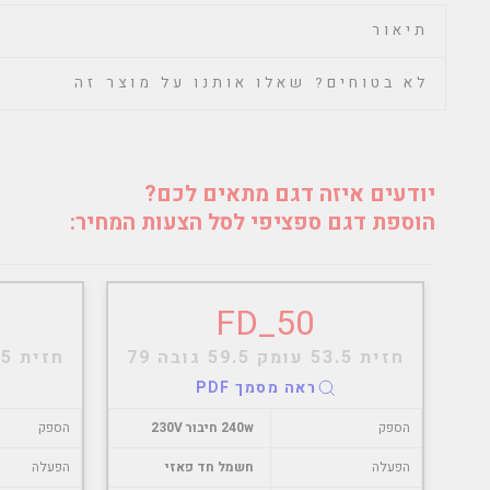
תיאור
לא בטוחים? שאלו אותנו על מוצר זה
יודעים איזה דגם מתאים לכם?
הוספת דגם ספציפי לסל הצעות המחיר:
FD_50
חזית 53.5 עומק 59.5 גובה 79
חזית 53.5 עומק 59.5 גובה 79
ראה מסמך PDF
הספק
240w חיבור 230V
הספק
הפעלה
חשמל חד פאזי
הפעלה