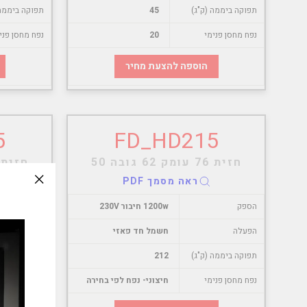
תפוקה ביממה (ק"ג)
45
תפוקה ביממה 
נפח מחסן פנימי
20
נפח מחסן פני
הוספה להצעת מחיר
5
FD_HD215
חזית 76 עומק 62 גובה 50
חזית 56 עומק 62 גובה 
ראה מסמך PDF
slation
הספק
1200w חיבור 230V
הספק
issing:
_modal"
הפעלה
חשמל חד פאזי
הפעלה
תפוקה ביממה (ק"ג)
212
תפוקה ביממה 
נפח מחסן פנימי
חיצוני- נפח לפי בחירה
נפח מחסן פני