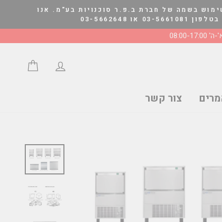
ימוש בשמה של חברת ב.פ.ר סוכנויות בע"מ. אנו
03-566264
' 08:00-17:00
התחבר/י
סל הצע
רים
צור קשר