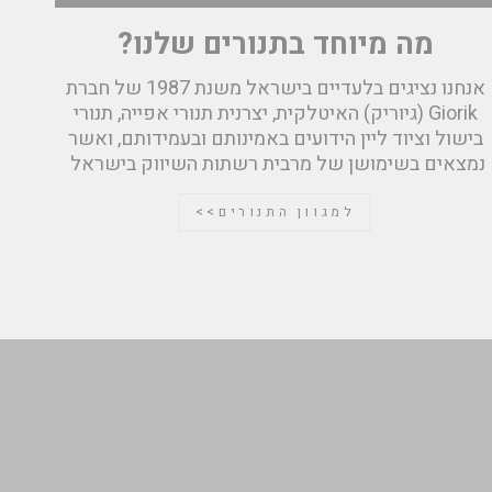
מה מיוחד בתנורים שלנו?
אנחנו נציגים בלעדיים בישראל משנת 1987 של חברת
Giorik (גיוריק) האיטלקית, יצרנית תנורי אפייה, תנורי
בישול וציוד ליין הידועים באמינותם ובעמידותם, ואשר
נמצאים בשימושן של מרבית רשתות השיווק בישראל
למגוון התנורים>>