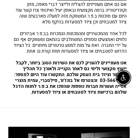
אם גם אתם מעוניינים להצליח ולייצר דברי מאפה, מזון
וקונדיטוריה ברמה מקצועית ובאופן יעיל ואיכותי צרו קשר עוד
היום עם סוכנות ב.פ.ר המשווקת מזה למעלה מארבעים שנה
ציוד למטבחים וכן ציוד למסעדות בהיקף מלא.
לכל אחד מהמכשירים ומהמכונות הנמכרות בב.פ.ר אביזרים
נלווים ואמצעים נוספים המשתלבים בהתאם ומשווקים אף הם
על ידי החברה. זאת על מנת למנוע טרטורים מיותרים. כל הציוד
הדרוש למטבחים או ציוד למסעדות תחת קורת גג אחת.
אנו מעוניינים להעניק לכם את השירות הטוב ביותר, לקבל
ייעוץ מקצועי וליווי גם לאחר הקנייה ולאורך כל תהליך
האבזור וציוד בית העסק שלכם. התקשרו עוד היום למספר:
Enable accessibility
03-5661081 והצטרפו אל בונז'ור, פילסברי, עמית מוצרי
אפייה ועשרות חברות נוספות שהפכו את ב.פ.ר לחנות הדגל
שלהם ברכישת ציוד למטבחים או ציוד למסעדות.