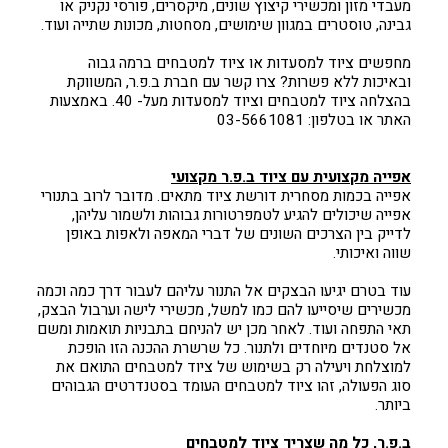
מעבדי מזון ומכשירי קיצוץ שונים, מיקסרים, פורסי נקניק או
גבינה, טוסטרים במגוון שימושים, מסחטות, מכונות שתייה ועוד.
מחפשים ציוד למסעדות או ציוד למטבחים ברמה גבוה
ובאיכות ללא פשרות? צרו קשר עם חברת ב.פ.ר, המשווקת
בהצלחה ציוד למטבחים וציוד למסעדות מעל- 40. באמצעות
האתר או בטלפון: 03-5661081
אפייה מקצועית עם ציוד ב.פ.ר מקצועי
אפייה בכמות מסחרית דורשת ציוד מתאים. מדובר לרוב בתנורי
אפייה שיכולים להגיע לטמפרטורות גבוהות ולשמור עליהן,
לדייק בין הצרכים השונים של דברי המאפה ולאפות באופן
שווה ואיכותי.
עוד בטרם יגיעו הבצקים אל התנור עליהם לעבור דרך כמה וכמה
מכשירים שיסייעו להם כמו למשל, מכשירי לישה וערבול הבצק,
תאי התפחה ועוד. לאחר מכן יש להניחם בתבניות תואמות ומשם
אל סטנדים מיוחדים ולתנור. כל שרשרת ההכנה הזו הופכת
למוצלחת ויעילה רק בשימוש של ציוד למטבחים התואם את
סוג הפעולה, זהו ציוד למטבחים העומד בסטנדרטים הגבוהים
ביותר.
ב.פ.ר, כל מה שצריך ציוד למטבחים