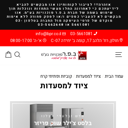
להמשך
אזהרה!!! לציבור לקוחותינו אנו מבקשים להביא
קריאה
לידיעתכם כי לאחרונה החלו מעשי התחזות ונוכלות תוך
שימוש בשמה של חברת ב.פ.ר סוכנויות בע"מ. אנו
מבקשים לא להעביר כספים ו/או לספק סחורה ללא אימות
מוקדם של פרטי העיסקה מול החברה בטלפון 03-
5661081 או 03-5662648
info@bpr.co.il
03-5661081
חולון, רח' הלהב 17, קומה ב' יחידה C-07
א'-ה' 08:00-17:00
ניווט באתר
חיפוש
סל
עמוד הבית
/
ציוד למסעדות
/
קוביות ופתיתי קרח
ציוד למסעדות
חדש ובלעדי אצלנו
בלסט צ'ילר שוק פריזר