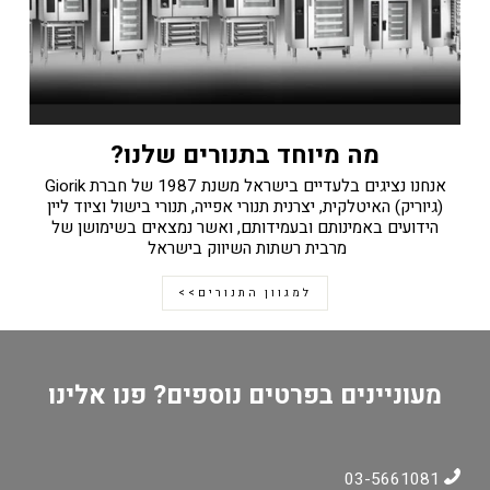
מה מיוחד בתנורים שלנו?
אנחנו נציגים בלעדיים בישראל משנת 1987 של חברת Giorik
(גיוריק) האיטלקית, יצרנית תנורי אפייה, תנורי בישול וציוד ליין
הידועים באמינותם ובעמידותם, ואשר נמצאים בשימושן של
מרבית רשתות השיווק בישראל
למגוון התנורים>>
מעוניינים בפרטים נוספים? פנו אלינו
03-5661081