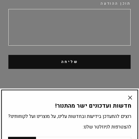
תוכן ההודעה
שליחה
קטלוג מוצרים
חדשות ועדכונים ישר מהתנור!
"Translation
missing:
ציוד לפי עיסוק
רוצים להתעדכן בידיעות ובחדשות עלינו, על מוצרינו ועל לקוחותינו?
he.general.accessibility.close_modal"
להצטרפות לניוזלטר שלנו:
להצטרפות לרשימת התפוצה:
אימייל