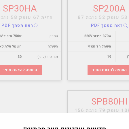
SP30HA
SP200A
87
חזית 67 עומק 58 גובה 118
ראה מסמך PDF
ראה מסמך PDF
370w חיבור 220V
הספק
750w חיבור 380V
חשמל חד פאזי
הפעלה
חשמל תלת פאז
)
19
נפח סיר (ליט')
30
הוספה להצעת מחיר
הוספה להצעת מחיר
SPB80HI
ראה מסמך PDF
"Tran
2250w חיבור 380V