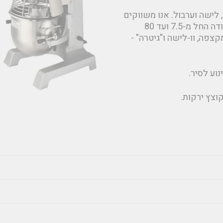
עד להקצפה, לישה וערבול. אנו משווקים
מיקסרים תוצרת ספאר (SPAR) - טיוואן, במגוון נפחי עבודה החל מ-7.5 ועד 80
צפה, וו-לישה ו"גיטרה" -