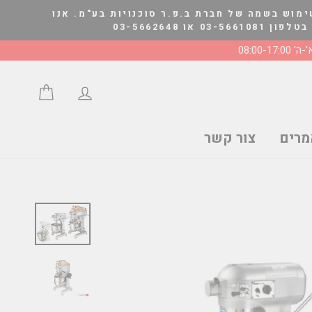
ימוש בשמה של חברת ב.פ.ר סוכנויות בע"מ. אנו
03-566264
' 08:00-17:00
התחבר/י
סל הצע
רים
צור קשר