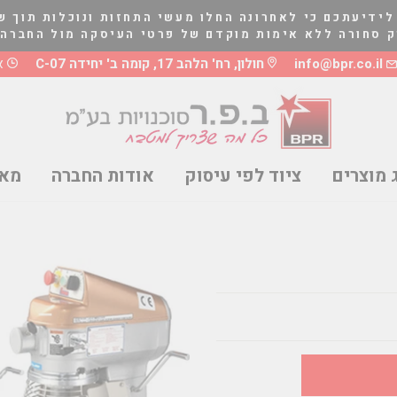
לידיעתכם כי לאחרונה החלו מעשי התחזות ונוכלות תוך ש
לא אימות מוקדם של פרטי העיסקה מול החברה בטלפון 03-5661081 או 8
info@bpr.co.il
חולון, רח' הלהב 17, קומה ב' יחידה C-07
א'-ה
 מוצרים
ציוד לפי עיסוק
אודות החברה
מאמ