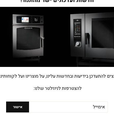
חדשות ועדכונים ישר מהתנור!
m
חשמל תלת פאזי
he.general.accessibility.close
)
80
הוספה להצעת מחיר
צים להתעדכן בידיעות ובחדשות עלינו, על מוצרינו ועל לקוחותינו
להצטרפות לניוזלטר שלנו:
חזרה לציוד למסעדות
יל
אישור