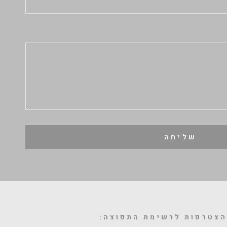
שליחה
צטרפות לרשימת התפוצה: