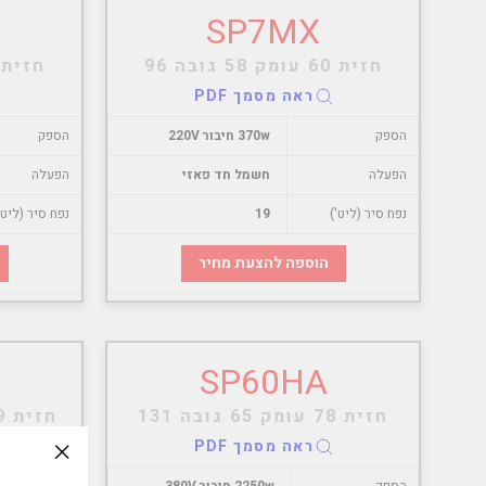
SP7MX
חזית 60 עומק 58 גובה 96
חזית 53 עומק 52 גובה 
ראה מסמך PDF
הספק
370w חיבור 220V
הספק
הפעלה
חשמל חד פאזי
הפעלה
נפח סיר (ליט')
19
נפח סיר (ליט'
הוספה להצעת מחיר
SP60HA
חזית 78 עומק 65 גובה 131
חזית 109 עומק 79 גובה 156
ראה מסמך PDF
slation
הספק
2250w חיבור 380V
הספק