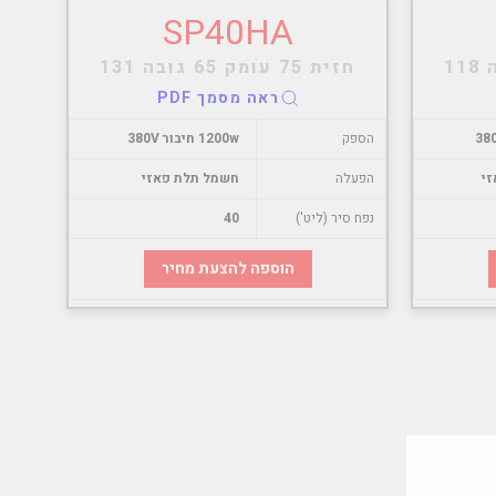
SP40HA
חזית 75 עומק 65 גובה 131
ראה מסמך PDF
הספק
1200w חיבור 380V
י
הפעלה
חשמל תלת פאזי
נפח סיר (ליט')
40
הוספה להצעת מחיר