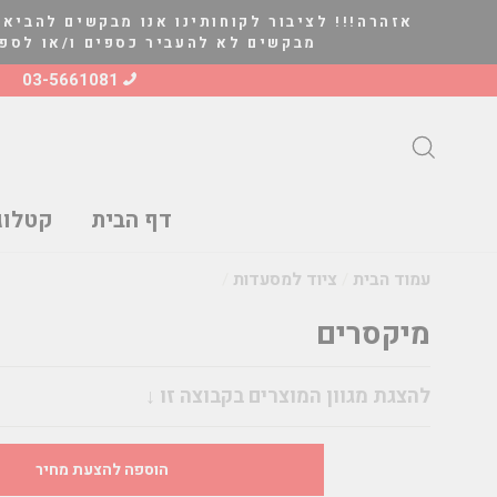
להמשך
אזהרה!!! לציבור לקוחותינו אנו מבקשים להביא 
קריאה
מבקשים לא להעביר כספים ו/או לספק סחורה ל
03-5661081
חיפוש
דף הבית
קטלוג
עמוד הבית
/
ציוד למסעדות
/
מיקסרים
מחיר
להצגת מגוון המוצרים בקבוצה זו ↓
הוספה להצעת מחיר