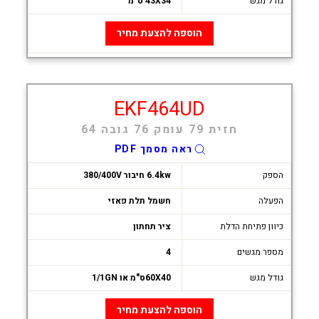
גודל מגש
43X34 ס"מ
הוספה להצעת מחיר
EKF464UD
חזית 79 עומק 76 גובה 64
ראה מסמך PDF
הספק
6.4kw חיבור 380/400V
הפעלה
חשמל תלת פאזי
כיוון פתיחת הדלת
ציר תחתון
מספר מגשים
4
גודל מגש
60X40ס"מ או 1/1GN
הוספה להצעת מחיר