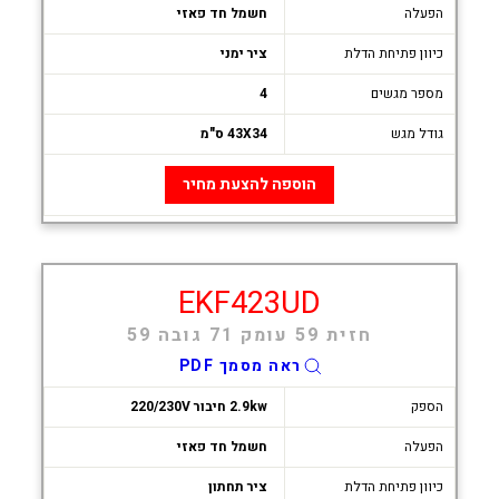
הפעלה
חשמל חד פאזי
כיוון פתיחת הדלת
ציר ימני
מספר מגשים
4
גודל מגש
43X34 ס"מ
הוספה להצעת מחיר
EKF423UD
חזית 59 עומק 71 גובה 59
ראה מסמך PDF
הספק
2.9kw חיבור 220/230V
הפעלה
חשמל חד פאזי
כיוון פתיחת הדלת
ציר תחתון