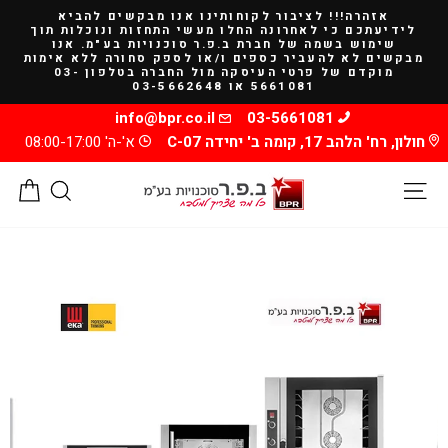
להמשך
אזהרה!!! לציבור לקוחותינו אנו מבקשים להביא
קריאה
לידיעתכם כי לאחרונה החלו מעשי התחזות ונוכלות תוך
שימוש בשמה של חברת ב.פ.ר סוכנויות בע"מ. אנו
מבקשים לא להעביר כספים ו/או לספק סחורה ללא אימות
מוקדם של פרטי העיסקה מול החברה בטלפון 03-
5661081 או 03-5662648
info@bpr.co.il
03-5661081
חולון, רח' הלהב 17, קומה ב' יחידה C-07
א'-ה' 08:00-17:00
ניווט באתר
חיפוש
סל