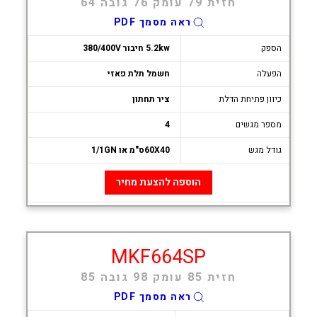
חזית 79 עומק 76 גובה 64
ראה מסמך PDF
הספק
5.2kw חיבור 380/400V
הפעלה
חשמל תלת פאזי
כיוון פתיחת הדלת
ציר תחתון
מספר מגשים
4
גודל מגש
60X40ס"מ או 1/1GN
הוספה להצעת מחיר
MKF664SP
חזית 85 עומק 98 גובה 85
ראה מסמך PDF