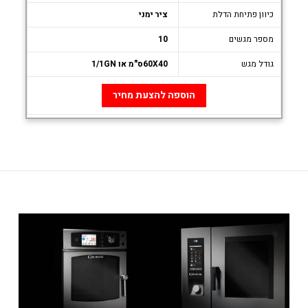
כיוון פתיחת הדלת
ציר ימני
מספר מגשים
10
גודל מגש
60X40ס"מ או 1/1GN
הוספה להצעת מחיר