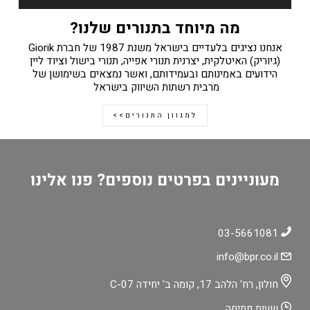
מה מיוחד בתנורים שלנו?
אנחנו נציגים בלעדיים בישראל משנת 1987 של חברת Giorik
(גיוריק) האיטלקית, יצרנית תנורי אפייה, תנורי בישול וציוד ליין
הידועים באמינותם ובעמידותם, ואשר נמצאים בשימושן של
מרבית רשתות השיווק בישראל
למגוון התנורים>>
מעוניינים בפרטים נוספים? פנו אלינו
03-5661081
info@bpr.co.il
חולון, רח' הלהב 17, קומה ב' יחידה C-07
שעות פתיחה