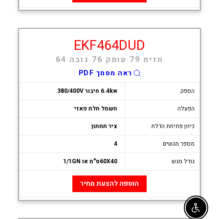
EKF464DUD
חזית 79 עומק 76 גובה 64
ראה מסמך PDF
הספק
6.4kw חיבור 380/400V
הפעלה
חשמל תלת פאזי
כיוון פתיחת הדלת
ציר תחתון
מספר מגשים
4
גודל מגש
60X40ס"מ או 1/1GN
הוספה להצעת מחיר
Enable accessibility