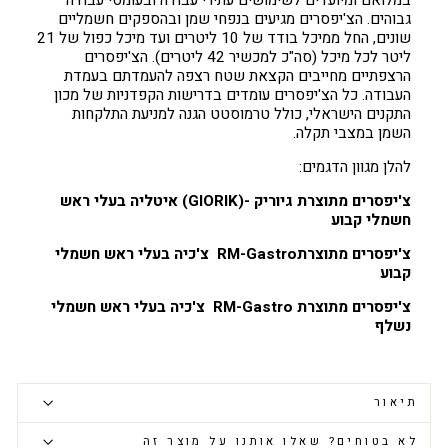
במלואם ומיועדים לשימושים עתירי עבודה ובעומסי עבודה
גבוהים. הצ'יפסרים מגיעים בנפחי שמן ובהספקים חשמליים
שונים, החל ממיכל בודד של 10 ליטרים ועד מיכל כפול של 21
ליטר לכל מיכל (סה"כ למכשיר 42 ליטרים). הצ'יפסרים
הרצפתיים מחייבים הקצאת שטח רצפה להעמדתם בעמדת
העבודה. כל הצ'יפסרים עומדים בדרישות הקפדניות של מכון
התקנים הישראלי, כולל טרמוסטט הגנה למניעת התלקחות
השמן במצבי תקלה.
להלן מגוון הדגמים:
צ'יפסרים מתוצרת גיוריק
-(GIORIK)
איטליה בעלי ראש
חשמלי קבוע
צ'יפסרים מתוצרת
RM-Gastro
צ'כיה
בעלי
ראש חשמלי
קבוע
צ'יפסרים מתוצרת
RM-Gastro
צ'כיה בעלי
ראש חשמלי
נשלף
תיאור
לא בטוחים? שאלו אותנו על מוצר זה