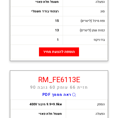
הפעלה
חשמל תלת פאזי
סוג
רצפתי בודד חשמלי
נפח מיכל (ליטרים)
15
כמות שמן (ליטרים)
13
ברז ניקוז
1
הוספה להצעת מחיר
RM_FE6113E
חזית 66 עומק 60 גובה 90
ראה מסמך PDF
הספק
9.9+9.9kw חיבור 400V
הפעלה
חשמל תלת פאזי