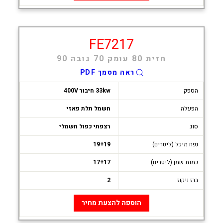
FE7217
חזית 80 עומק 70 גובה 90
ראה מסמך PDF
הספק
33kw חיבור 400V
הפעלה
חשמל תלת פאזי
סוג
רצפתי כפול חשמלי
נפח מיכל (ליטרים)
19+19
כמות שמן (ליטרים)
17+17
ברז ניקוז
2
הוספה להצעת מחיר