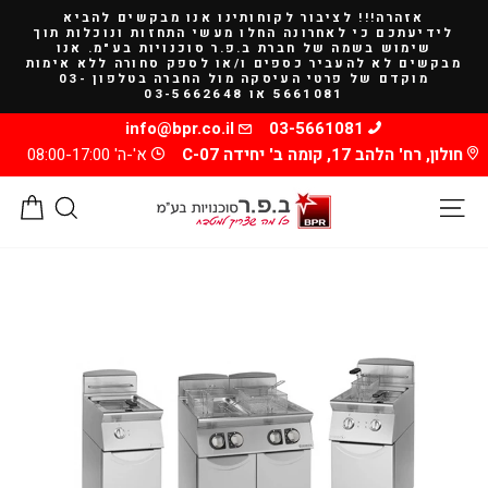
להמשך
אזהרה!!! לציבור לקוחותינו אנו מבקשים להביא
קריאה
לידיעתכם כי לאחרונה החלו מעשי התחזות ונוכלות תוך
שימוש בשמה של חברת ב.פ.ר סוכנויות בע"מ. אנו
מבקשים לא להעביר כספים ו/או לספק סחורה ללא אימות
מוקדם של פרטי העיסקה מול החברה בטלפון 03-
5661081 או 03-5662648
info@bpr.co.il
03-5661081
חולון, רח' הלהב 17, קומה ב' יחידה C-07
א'-ה' 08:00-17:00
ניווט באתר
חיפוש
סל