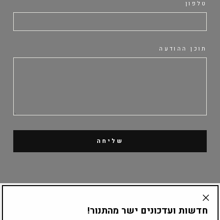
טלפון
תוכן ההודעה
שליחה
קטלוג מוצרים
חדשות ועדכונים ישר מהתנור!
"Translation
missing: