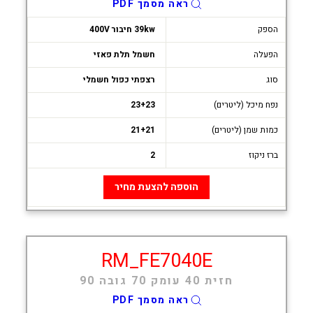
ראה מסמך PDF
הספק
39kw חיבור 400V
הפעלה
חשמל תלת פאזי
סוג
רצפתי כפול חשמלי
נפח מיכל (ליטרים)
23+23
כמות שמן (ליטרים)
21+21
ברז ניקוז
2
הוספה להצעת מחיר
RM_FE7040E
חזית 40 עומק 70 גובה 90
ראה מסמך PDF