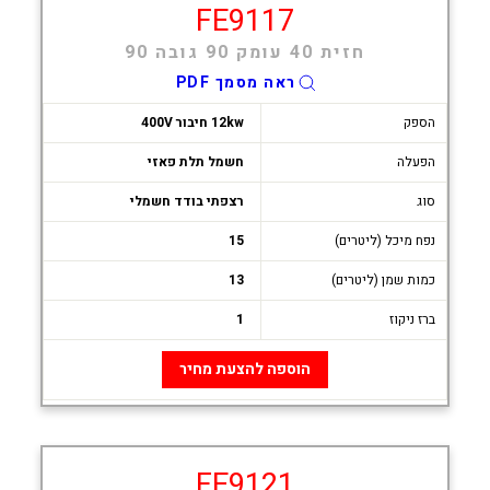
FE9117
חזית 40 עומק 90 גובה 90
ראה מסמך PDF
הספק
12kw חיבור 400V
הפעלה
חשמל תלת פאזי
סוג
רצפתי בודד חשמלי
נפח מיכל (ליטרים)
15
כמות שמן (ליטרים)
13
ברז ניקוז
1
הוספה להצעת מחיר
FE9121