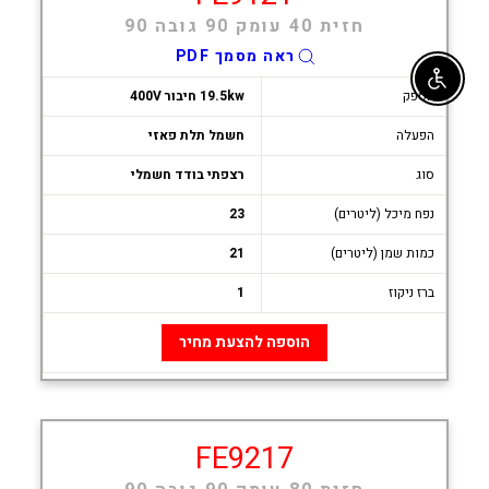
חזית 40 עומק 90 גובה 90
ראה מסמך PDF
Enable accessibility
הספק
19.5kw חיבור 400V
הפעלה
חשמל תלת פאזי
סוג
רצפתי בודד חשמלי
נפח מיכל (ליטרים)
23
כמות שמן (ליטרים)
21
ברז ניקוז
1
הוספה להצעת מחיר
FE9217