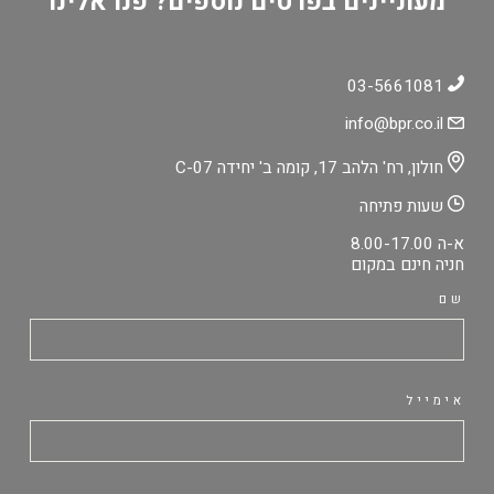
מעוניינים בפרטים נוספים? פנו אלינו
03-5661081
info@bpr.co.il
חולון, רח' הלהב 17, קומה ב' יחידה C-07
שעות פתיחה
א-ה 8.00-17.00
חניה חינם במקום
שם
אימייל