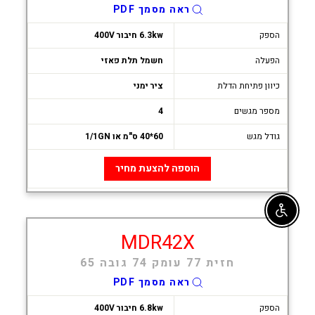
ראה מסמך PDF
הספק
6.3kw חיבור 400V
הפעלה
חשמל תלת פאזי
כיוון פתיחת הדלת
ציר ימני
מספר מגשים
4
גודל מגש
60*40 ס"מ או 1/1GN
הוספה להצעת מחיר
Enable accessibility
MDR42X
חזית 77 עומק 74 גובה 65
ראה מסמך PDF
הספק
6.8kw חיבור 400V