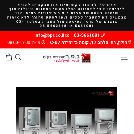
להמשך
אזהרה!!! לציבור לקוחותינו אנו מבקשים להביא
קריאה
לידיעתכם כי לאחרונה החלו מעשי התחזות ונוכלות תוך
שימוש בשמה של חברת ב.פ.ר סוכנויות בע"מ. אנו
מבקשים לא להעביר כספים ו/או לספק סחורה ללא אימות
מוקדם של פרטי העיסקה מול החברה בטלפון 03-
5661081 או 03-5662648
info@bpr.co.il
03-5661081
חולון, רח' הלהב 17, קומה ב' יחידה C-07
א'-ה' 08:00-17:00
ניווט באתר
חיפוש
סל