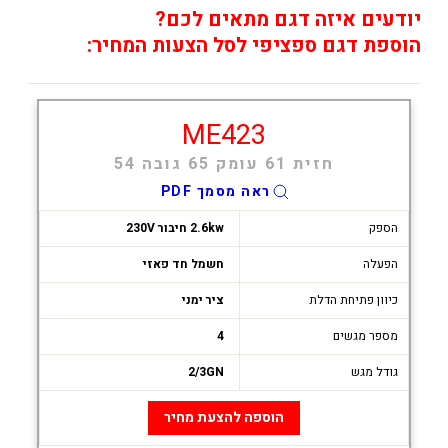
יודעים איזה דגם מתאים לכם?
הוספת דגם ספציפי לסל הצעות המחיר:
ME423
חזית 61 עומק 65 גובה 54
ראה מסמך PDF
הספק
2.6kw חיבור 230V
הפעלה
חשמל חד פאזי
כיוון פתיחת הדלת
ציר ימני
מספר מגשים
4
גודל מגש
2/3GN
הוספה להצעת מחיר