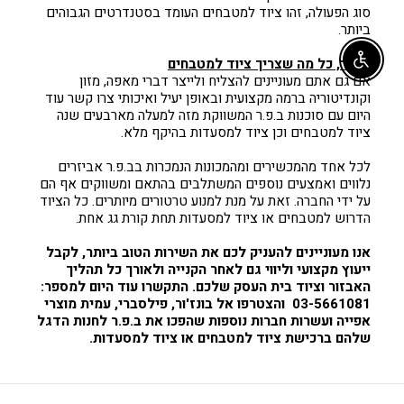
סוג הפעולה, זהו ציוד למטבחים העומד בסטנדרטים הגבוהים
ביותר.
ב.פ.ר, כל מה שצריך ציוד למטבחים
Enable accessibility
אם גם אתם מעוניינים להצליח ולייצר דברי מאפה, מזון
וקונדיטוריה ברמה מקצועית ובאופן יעיל ואיכותי צרו קשר עוד
היום עם סוכנות ב.פ.ר המשווקת מזה למעלה מארבעים שנה
ציוד למטבחים וכן ציוד למסעדות בהיקף מלא.
לכל אחד מהמכשירים ומהמכונות הנמכרות בב.פ.ר אביזרים
נלווים ואמצעים נוספים המשתלבים בהתאם ומשווקים אף הם
על ידי החברה. זאת על מנת למנוע טרטורים מיותרים. כל הציוד
הדרוש למטבחים או ציוד למסעדות תחת קורת גג אחת.
אנו מעוניינים להעניק לכם את השירות הטוב ביותר, לקבל
ייעוץ מקצועי וליווי גם לאחר הקנייה ולאורך כל תהליך
האבזור וציוד בית העסק שלכם. התקשרו עוד היום למספר:
03-5661081 והצטרפו אל בונז'ור, פילסברי, עמית מוצרי
אפייה ועשרות חברות נוספות שהפכו את ב.פ.ר לחנות הדגל
שלהם ברכישת ציוד למטבחים או ציוד למסעדות.