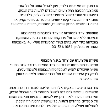
זו כמובן דוגמא אחת בלבד, ניתן להכיל אותה על כל אחד
מאמצעי המטבח המקצועיים העומדים לרשות בית העסק,
ביניהם גם: תנורי בישול, מכשירי בישול וצלייה, בלנדרים,
מעבדי מזון ומכשירי קיצוץ שונים, מיקסרים, פורסי נקניק או
גבינה, טוסטרים במגוון שימושים, מסחטות, מכונות שתייה ועוד.
מחפשים ציוד למסעדות או ציוד למטבחים ברמה גבוה
ובאיכות ללא פשרות? צרו קשר עם חברת ב.פ.ר, המשווקת
בהצלחה ציוד למטבחים וציוד למסעדות מעל- 40. באמצעות
האתר או בטלפון: 03-5661081
אפייה מקצועית עם ציוד ב.פ.ר מקצועי
אפייה בכמות מסחרית דורשת ציוד מתאים. מדובר לרוב בתנורי
אפייה שיכולים להגיע לטמפרטורות גבוהות ולשמור עליהן,
לדייק בין הצרכים השונים של דברי המאפה ולאפות באופן
שווה ואיכותי.
עוד בטרם יגיעו הבצקים אל התנור עליהם לעבור דרך כמה וכמה
מכשירים שיסייעו להם כמו למשל, מכשירי לישה וערבול הבצק,
תאי התפחה ועוד. לאחר מכן יש להניחם בתבניות תואמות ומשם
אל סטנדים מיוחדים ולתנור. כל שרשרת ההכנה הזו הופכת
למוצלחת ויעילה רק בשימוש של ציוד למטבחים התואם את