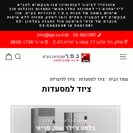
להמשך
אזהרה!!! לציבור לקוחותינו אנו מבקשים להביא
קריאה
לידיעתכם כי לאחרונה החלו מעשי התחזות ונוכלות תוך
שימוש בשמה של חברת ב.פ.ר סוכנויות בע"מ. אנו
מבקשים לא להעביר כספים ו/או לספק סחורה ללא אימות
מוקדם של פרטי העיסקה מול החברה בטלפון 03-
5661081 או 03-5662648
info@bpr.co.il
03-5661081
חולון, רח' הלהב 17, קומה ב' יחידה C-07
א'-ה' 08:00-17:00
ניווט באתר
חיפוש
סל
עמוד הבית
/
ציוד למסעדות
/
ציוד לפיצריות
ציוד למסעדות
חדש ובלעדי אצלנו
בלסט צ'ילר שוק פריזר