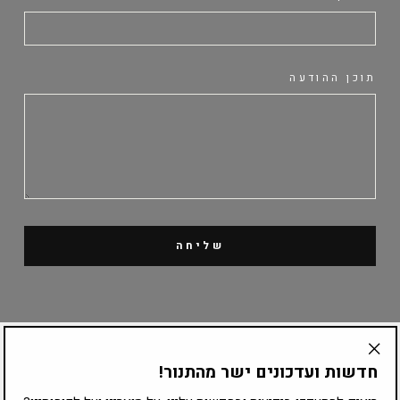
תוכן ההודעה
שליחה
קטלוג מוצרים
חדשות ועדכונים ישר מהתנור!
"Translation
missing:
ציוד לפי עיסוק