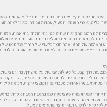
הינם מטבחים מקצועיים המשרתים מדי יום אלפי אנשים. במטב
ד, כלים, מוצרי חשמל ותפעול, עמדות עבודה וכמובן לצוות העוב
ם לנו היטב ממקומות שונים כגון בתי חולים, בתי אבות, מלונות, 
ים. חלק מאותם מטבחים פועלים סביב השעון ומנפיקים שלוש א
וע והאיכות של המזון אינה תוצר בלעדי של חומרי הגלם או של
בעיקר באמצעות איכות הציוד למטבח תעשייתי העומדים לרשותו
י
צעות דרך קבע כל פעולות הבישול על פי צורך, בהן גם בישול, ט
עולות הללו דורשת ציוד למטבח תעשייתי מתאים, כגון: מקררים 
י, מטחנות בשר ואחרות, מעבדי מזון וקוצצי ירקות, מכונות קילוף,
ייחודי המגיש מנות ספציפיות כמו במטבח מטבח אסייתי במסע
בח תעשייתי מסוג מיוחד. במקרה של המטבח האסייתי סביר להניח
טלקי כדאי לרכוש תנורי פיצה מתאימים למשל.