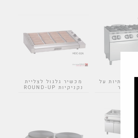
ז רצפתיות על
מכשיר גלגול לצליית
י תנור
נקניקיות ROUND-UP