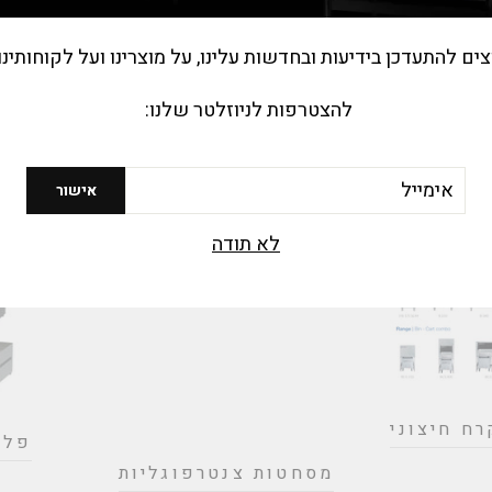
צים להתעדכן בידיעות ובחדשות עלינו, על מוצרינו ועל לקוחותינו
להצטרפות לניוזלטר שלנו:
ת וופל
כיריים חשמליות
יקאי
רצפתיות על גבי תנור
מייל
ול)
אישור
לא תודה
ח חיצוני
פלט
מסחטות צנטרפוגליות