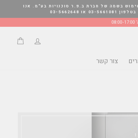
ימוש בשמה של חברת ב.פ.ר סוכנויות בע"מ. אנו
03-566264
08:0
התחבר/י
סל הצע
ים
צור קשר