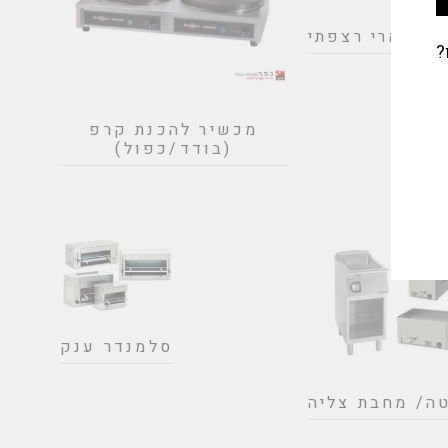
בן מארי רצפתי
?
מכשיר להכנת קרפ
(בודד/כפול)
סלמנדר ענק
ה/ מחבת צליה