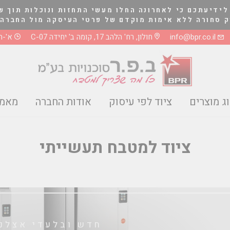
לידיעתכם כי לאחרונה החלו מעשי התחזות ונוכלות תוך ש
לא אימות מוקדם של פרטי העיסקה מול החברה בטלפון 03-5661081 או 8
info@bpr.co.il
חולון, רח' הלהב 17, קומה ב' יחידה C-07
א'-ה' 0-17:00
ג מוצרים
ציוד לפי עיסוק
אודות החברה
מאמר
ציוד למטבח תעשייתי
חדש ובלעדי אצלנו