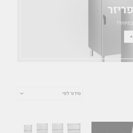
ריזר
במיוחד!
סידור
לפי