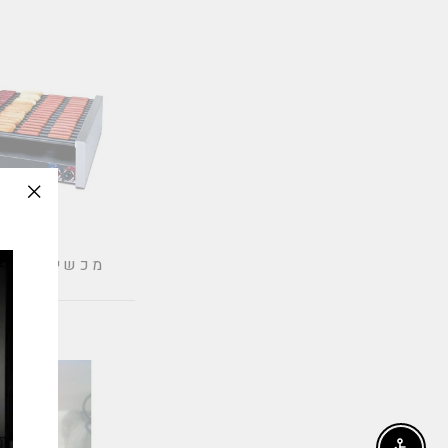
tion
ing:
odal"
מכשירי גריל
נקניקיו