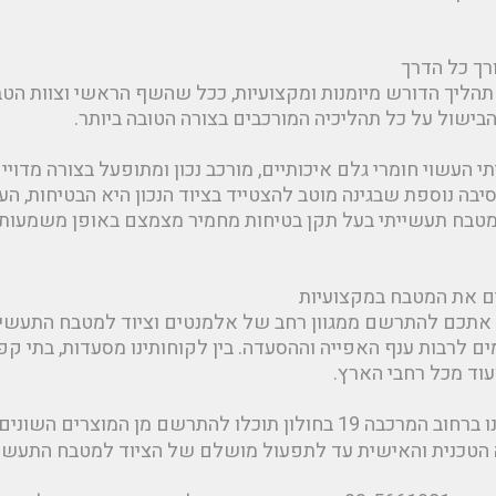
רך כל הדרך
 תהליך הדורש מיומנות ומקצועיות, ככל שהשף הראשי וצוות הט
בישול על כל תהליכיה המורכבים בצורה הטובה ביותר.
י העשוי חומרי גלם איכותיים, מורכב נכון ומתופעל בצורה מדו
יבה נוספת שבגינה מוטב להצטייד בציוד הנכון היא הבטיחות, הע
למטבח תעשייתי בעל תקן בטיחות מחמיר מצמצם באופן משמעותי 
ים את המטבח במקצועיות
ם אתכם להתרשם ממגוון רחב של אלמנטים וציוד למטבח התעשיית
ם לרבות ענף האפייה וההסעדה. בין לקוחותינו מסעדות, בתי קפה, 
ועוד מכל רחבי הארץ.
ן תוכלו להתרשם מן המוצרים השונים ו
 הטכנית והאישית עד לתפעול מושלם של הציוד למטבח התעשי