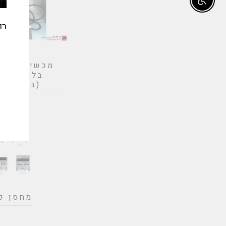
Enable accessibility
רו
מכשיר להכנ
בלגי/אמר
אי
(בודד/כפ
מחסן קר