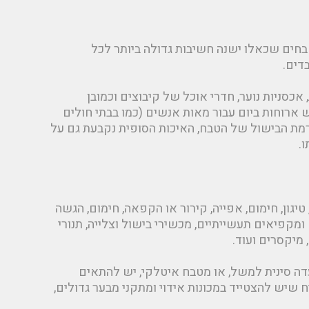
חים שכאלו ישנה חשיבות גדולה ביותר לכל
דים.
אכסניות נוער, חדרי אוכל של קיבוצים וכמובן
רוחות ביום עבור מאות אנשים (כמו בבתי חולים
 רמת הבישול של הטבח, האיכות הסופית נקבעת גם על
.
יגון, חימום, אפייה, קירור או הקפאה, חימום, הגשה
ומקפיאים תעשייתיים, מכשירי בישול וצלייה, תנורי
 מיקסרים ועוד.
דה סינית למשל, או מטבח איטלקי, יש להתאים
 שיש להצטייד במכונות אידוי ומתקני מבער גדולים,