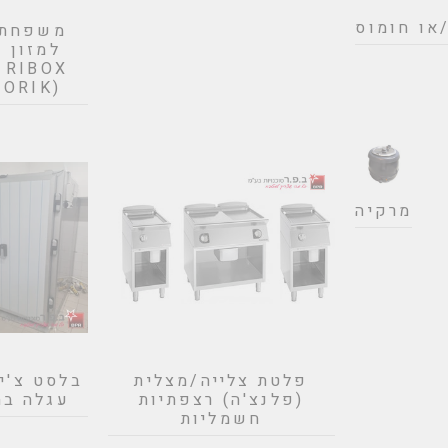
או חומוס
משפחת ת
למזון 
X
(GIORIK) - איטליה
מרקיה
פלטת צלייה/מצלית
בלסט צ'י
(פלנצ'ה) רצפתיות
עגלה בה
חשמליות