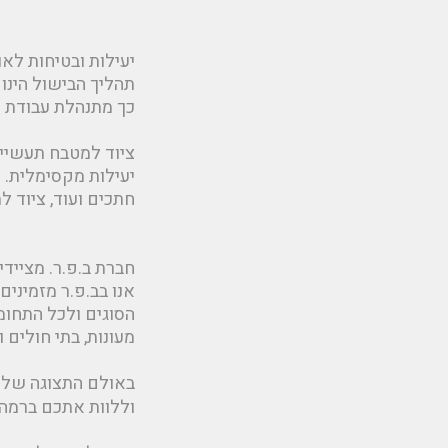
יעילות ובטיחות לאו
תהליך הבישול הינו
כך מתנהלת עבודת ה
ציוד למטבח תעשיית
יעילות מקסימלית. ס
חתכים ועוד, ציוד 
חברת ב.פ.ר. מצייד
אנו בב.פ.ר מזמיני
הסוגים ולכל התחומי
מעונות, בתי חולים 
באולם התצוגה שלנו ברחוב המרכבה 19 בחולו
וללוות אתכם ברמה