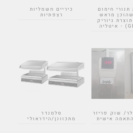
נורי חימום
כיריים חשמליות
שהוכן מראש
רצפתיות
RIBO תוצרת גיוריק
לר/ שוק פריזר
סלמנדר
תאמה אישית
מתכוונן/הידראולי