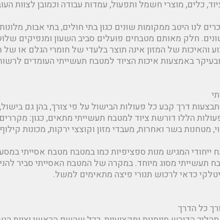
ד, כלים, מוצרי חשמל ותפעול, עמדות עבודה וכמובן לצוות העוב
ם לנו היטב ממקומות שונים כגון בתי חולים, בתי אבות, מלונות, 
ים. חלק מאותם מטבחים פועלים סביב השעון ומנפיקים שלוש א
וע והאיכות של המזון אינה תוצר בלעדי של חומרי הגלם או של
בעיקר באמצעות איכות הציוד למטבח תעשייתי העומדים לרשותו
י
צעות דרך קבע כל פעולות הבישול על פי צורך, בהן גם בישול, ט
עולות הללו דורשת ציוד למטבח תעשייתי מתאים, כגון: מקררים 
י, מטחנות בשר ואחרות, מעבדי מזון וקוצצי ירקות, מכונות קילוף,
ייחודי המגיש מנות ספציפיות כמו במטבח מטבח אסייתי במסע
בח תעשייתי מסוג מיוחד. במקרה של המטבח האסייתי סביר להניח
טלקי כדאי לרכוש תנורי פיצה מתאימים למשל.
רך כל הדרך
 תהליך הדורש מיומנות ומקצועיות, ככל שהשף הראשי וצוות הט