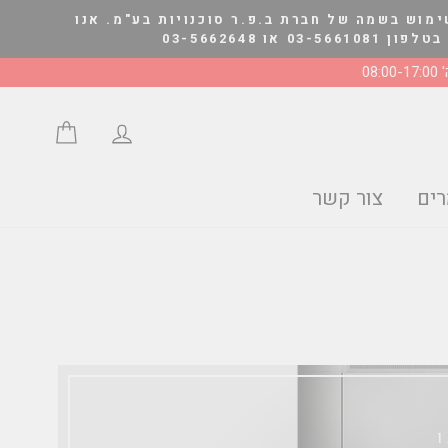
ימוש בשמה של חברת ב.פ.ר סוכנויות בע"מ. אנו
03-566264
08:0
התחבר/י
סל הצע
ים
צור קשר