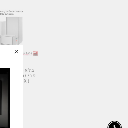
slation
issing:
בלאסט צ'ילרי
e_modal"
פריזרים תוצר
(PRIMAX) איטליה