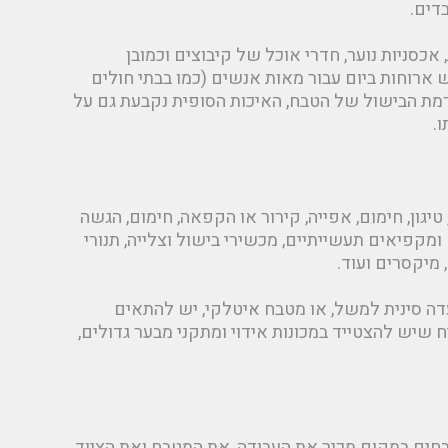
דים.
אכסניות נוער, חדרי אוכל של קיבוצים וכמובן
רוחות ביום עבור מאות אנשים (כמו בבתי חולים
 רמת הבישול של הטבח, האיכות הסופית נקבעת גם על
.
יגון, חימום, אפייה, קירור או הקפאה, חימום, הגשה
ומקפיאים תעשייתיים, מכשירי בישול וצלייה, תנורי
 מיקסרים ועוד.
דה סינית למשל, או מטבח איטלקי, יש להתאים
 שיש להצטייד במכונות אידוי ומתקני מבער גדולים,
בחים במקום מכיר את העבודה, את המטבח ואת הציוד