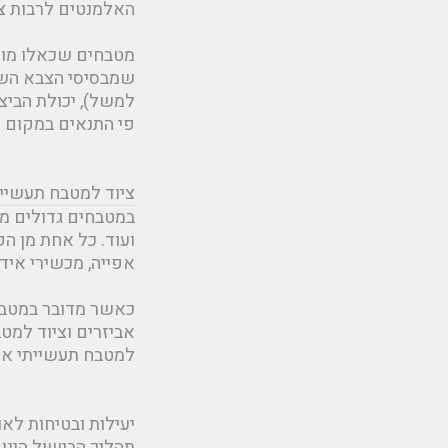
האלמנטים לרבות ציו
מטבחים שכאלו מוכרי
שמבסיסי הצבא השונ
למשל), יכולת הביצ
פי התנאים במקום ו
ציוד למטבח תעשיית
במטבחים גדולים מתב
ועוד. כל אחת מן הפ
אפייה, מכשירי אידו
כאשר מדובר במטבח 
אביזרים וציוד למט
למטבח תעשייתי אי
יעילות ובטיחות לאו
תהליך הבישול הינו