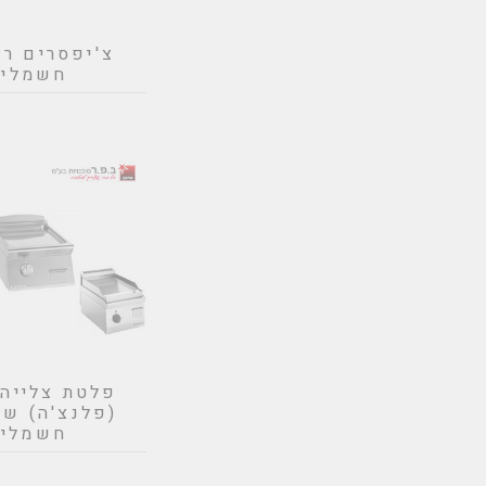
צ'יפסרים רצ
חשמליי
פלטת צלייה
(פלנצ'ה) שו
חשמליו