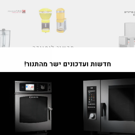
מכשיר לימונדה
"Tran
חדשות ועדכונים ישר מהתנור!
m
ם / שוק
מסחטת פ
he.general.accessibility.clos
ת פרימקס