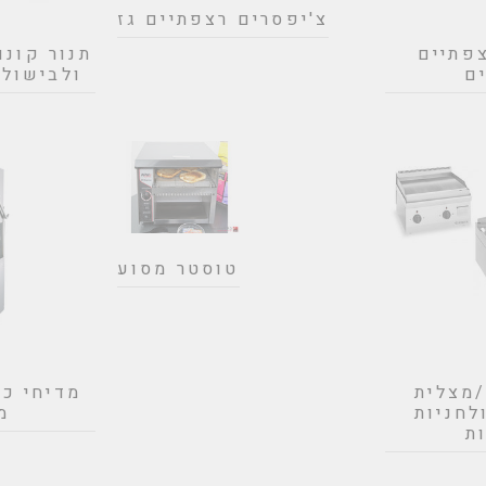
צ'יפסרים רצפתיים גז
פתיים
תנור קונו
ם
ולבישול EAVY DUTY
טוסטר מסוע
/מצלית
מדיחי כל
לחניות
מ
ת