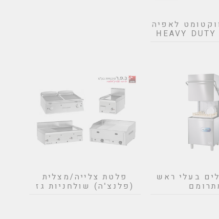
וקטומט לאפיה
H
ים בעלי ראש
פלטת צלייה/מצלית
תרומם
(פלנצ'ה) שולחניות גז