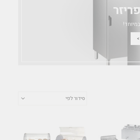
ריזר
במיוחד!
סידור
לפי