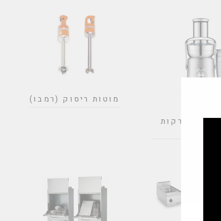
מוטות ריסוק (רמבו)
ירות וירקות
קשים