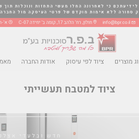
לידיעתכם כי לאחרונה החלו מעשי התחזות ונוכלות תוך ש
לא אימות מוקדם של פרטי העיסקה מול החברה בטלפון 03-5661081 או 8
info@bpr.co.il
חולון, רח' הלהב 17, קומה ב' יחידה C-07
א'-ה' 0-17:00
ג מוצרים
ציוד לפי עיסוק
אודות החברה
מאמר
ציוד למטבח תעשייתי
חדש ובלעדי אצלנו