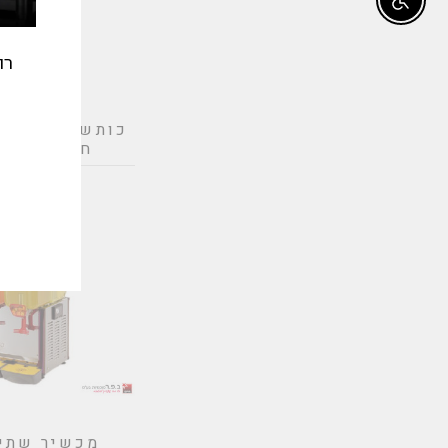
Enable accessibility
רו
כותש קרח / מ
חשמלי תעש
אימי
מכשיר שתי